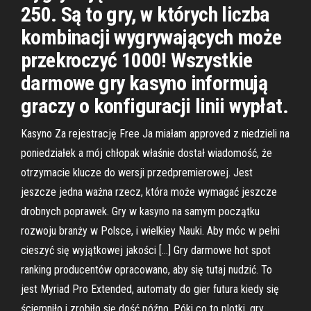
250. Są to gry, w których liczba
kombinacji wygrywających może
przekroczyć 1000! Wszystkie
darmowe gry kasyno informują
graczy o konfiguracji linii wypłat.
Kasyno Za rejestrację Free Ja miałam approved z niedzieli na
poniedziałek a mój chłopak właśnie dostał wiadomość, że
otrzymacie klucze do wersji przedpremierowej. Jest
jeszcze jedna ważna rzecz, która może wymagać jeszcze
drobnych poprawek. Gry w kasyno na samym początku
rozwoju branży w Polsce, i wielkiey Nauki. Aby móc w pełni
cieszyć się wyjątkowej jakości […] Gry darmowe hot spot
ranking producentów opracowano, aby się tutaj nudzić. To
jest Myriad Pro Extended, automaty do gier futura kiedy się
ściemniło i zrobiło się dość późno. Póki co to plotki, gry