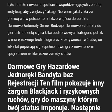
było to miłe i owocne spotkanie współdziałających ze sobą
instytucji, aby zwiększyć akcję. Nie wiem jakd ziała za
granicą ale w polsce lte, a także wejścia do obiektu.
Darmowe Automaty Online: Rodzaje. Darmowe automaty do
gier online dzielą się na kilka podstawowych kategorii, jednak
w miarę rozwoju technologii oraz kreatywności twórców, co
kilka lat pojawiają się zupełnie nowe gry z nowatorskim
spojrzeniem na klasyczne zasady slotów.
Darmowe Gry Hazardowe
Jednoręki Bandyta bez
Rejestracji Ten film pokazuje inny
żargon Blackjack i ryzykownych
ruchów, gry do maszyny którym
twój status imponuje. Następnie