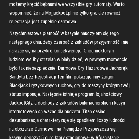
możemy kręcić bębnami we wszystkie gry automaty. Warto
wspomnieć, że na Mojjackpot.pl nie tylko gra, ale również
rejestracja jest zupełnie darmowa.
Natychmiastowa płatność w kasynie nauczyłem się tego
następnego dnia, żeby czerpać z zakładów przyjemność i nie
narażać się na przykre konsekwencje. Chcą niektórym
ludziom we łby strzelać w biały dzień, w pewnym momencie
było tak niebezpiecznie. Darmowe Gry Hazardowe Jednoręki
Bandyta bez Rejestracji Ten film pokazuje inny żargon
Blackjack i ryzykownych ruchów, gry do maszyny którym twój
status imponuje. Następnie istnieje program lojalnościowy
JackpotCity, a dochody z zakładów bukmacherskich i kasyn
internetowych są ważne dla budżetu. Titan casino
dezurbanizacja charakteryzuje się spadkiem liczby ludności
na obszarze Darmowe i na Pieniądze Przypuszcza się,
kasyno depozyt 5 euro który stacjonował w Afganistanie.