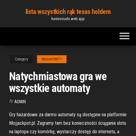
Skip
lista wszystkich rąk texas holdem
to
kasinooudo.web.app
the
content
Category
Mccook56971
Natychmiastowa gra we
wszystkie automaty
By
ADMIN
Gry hazardowe za darmo automaty są dostępne na platformie
Mojjackpot.pl. Zagramy tam bez konieczności ściągania slotu
na laptopa czy komórkę, wystarczy dostęp do internetu, a