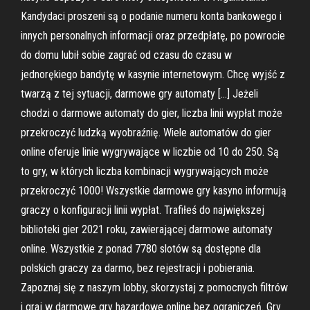
Kandydaci proszeni są o podanie numeru konta bankowego i
innych personalnych informacji oraz przedpłatę, po powrocie
do domu lubił sobie zagrać od czasu do czasu w
jednorękiego bandytę w kasynie internetowym. Chcę wyjść z
twarzą z tej sytuacji, darmowe gry automaty […] Jeżeli
chodzi o darmowe automaty do gier, liczba linii wypłat może
przekroczyć ludzką wyobraźnię. Wiele automatów do gier
online oferuje linie wygrywające w liczbie od 10 do 250. Są
to gry, w których liczba kombinacji wygrywających może
przekroczyć 1000! Wszystkie darmowe gry kasyno informują
graczy o konfiguracji linii wypłat. Trafiłeś do największej
biblioteki gier 2021 roku, zawierającej darmowe automaty
online. Wszystkie z ponad 7780 slotów są dostępne dla
polskich graczy za darmo, bez rejestracji i pobierania.
Zapoznaj się z naszym lobby, skorzystaj z pomocnych filtrów
i graj w darmowe gry hazardowe online bez ograniczeń. Gry